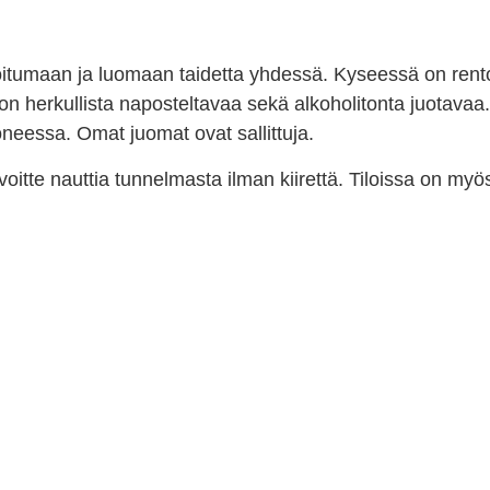
oitumaan ja luomaan taidetta yhdessä. Kyseessä on rento
n herkullista naposteltavaa sekä alkoholitonta juotavaa
oneessa. Omat juomat ovat sallittuja.
voitte nauttia tunnelmasta ilman kiirettä. Tiloissa on my