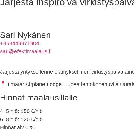
Järjestä inspiroiva virkistyspäi
Sari Nykänen
+358449971904
sari@efektimaalaus.fi
Järjestä yrityksellenne elämyksellinen virkistyspäivä ai
Ilmatar Airplane Lodge – upea lentokonehuvila Uurais
Hinnat maalausillalle
4–5 hlö: 150 €/hlö
6–8 hlö: 120 €/hlö
Hinnat alv 0 %