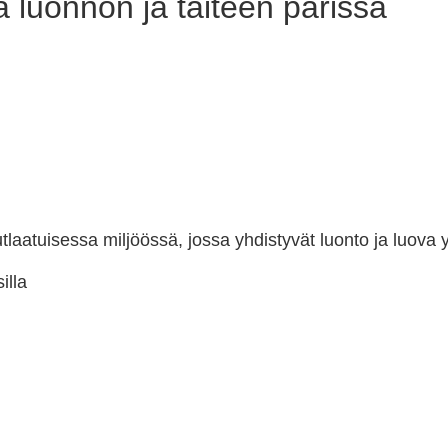
vä luonnon ja taiteen parissa
nutlaatuisessa miljöössä, jossa yhdistyvät luonto ja luov
illa